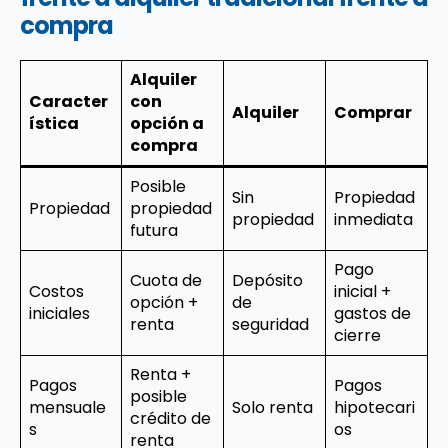
compra
Alquiler
Caracter
con
Alquiler
Comprar
ística
opción a
compra
Posible
Sin
Propiedad
Propiedad
propiedad
propiedad
inmediata
futura
Pago
Cuota de
Depósito
Costos
inicial +
opción +
de
iniciales
gastos de
renta
seguridad
cierre
Renta +
Pagos
Pagos
posible
mensuale
Solo renta
hipotecari
crédito de
s
os
renta